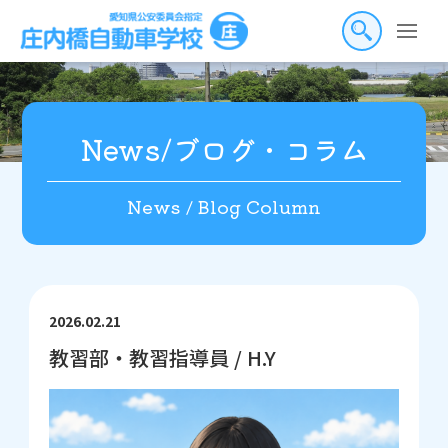
Skip
to
the
content
News/ブログ・コラム
News / Blog Column
2026.02.21
教習部・教習指導員 / H.Y