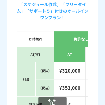
「スケジュール作成」「フリータイ
ム」「サポート５」付きのオールイン
ワンプラン！
免許なし/原付
所持免許
AT
MT
AT/MT
¥320,000
¥346,
（税抜）
料金
¥352,000
¥380,
（税込）
31
AT＋4
規定時限