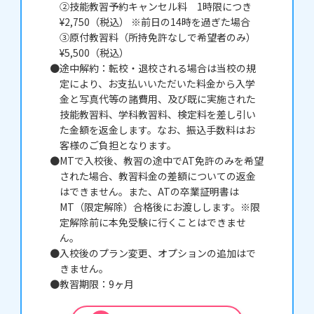
②技能教習予約キャンセル料 1時限につき
¥2,750（税込） ※前日の14時を過ぎた場合
③原付教習料（所持免許なしで希望者のみ）
¥5,500（税込）
途中解約：転校・退校される場合は当校の規
定により、お支払いいただいた料金から入学
金と写真代等の諸費用、及び既に実施された
技能教習料、学科教習料、検定料を差し引い
た金額を返金します。なお、振込手数料はお
客様のご負担となります。
MTで入校後、教習の途中でAT免許のみを希望
された場合、教習料金の差額についての返金
はできません。また、ATの卒業証明書は
MT（限定解除）合格後にお渡しします。※限
定解除前に本免受験に行くことはできませ
ん。
入校後のプラン変更、オプションの追加はで
きません。
教習期限：9ヶ月