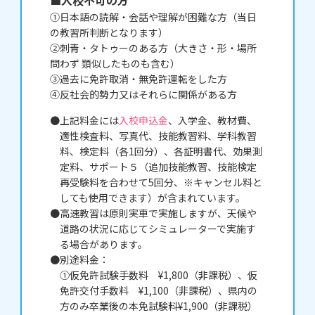
入校不可の方
①日本語の読解・会話や理解が困難な方（当日
の教習所判断となります）
②刺青・タトゥーのある方（大きさ・形・場所
問わず 類似したものも含む）
③過去に免許取消・無免許運転をした方
④反社会的勢力又はそれらに関係がある方
上記料金には
入校申込金
、入学金、教材費、
適性検査料、写真代、技能教習料、学科教習
料、検定料（各1回分）、各証明書代、効果測
定料、サポート５（追加技能教習、技能検定
再受験料を合わせて5回分、※キャンセル料と
しても使用できます）が含まれています。
高速教習は原則実車で実施しますが、天候や
道路の状況に応じてシミュレーターで実施す
る場合があります。
別途料金：
①仮免許試験手数料 ¥1,800（非課税）、仮
免許交付手数料 ¥1,100（非課税）、県内の
方のみ卒業後の本免試験料¥1,900（非課税）