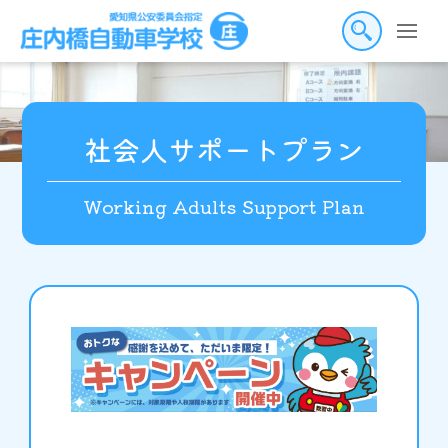
Skip
to
the
content
社会人サポートプラン
Working Adults Support Plan