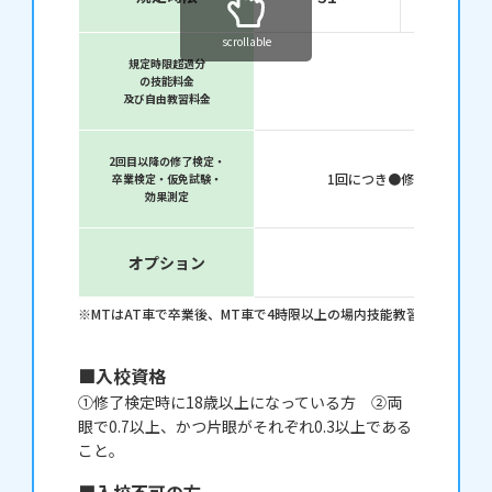
scrollable
規定時限超過分
の技能料金
及び自由教習料金
2回目以降の修了検定・
1回につき
修了検定 ¥6,0
卒業検定・仮免試験・
効果測定
オプション
MTはAT車で卒業後、MT車で4時限以上の場内技能教習を行います
入校資格
①修了検定時に18歳以上になっている方 ②両
眼で0.7以上、かつ片眼がそれぞれ0.3以上である
こと。