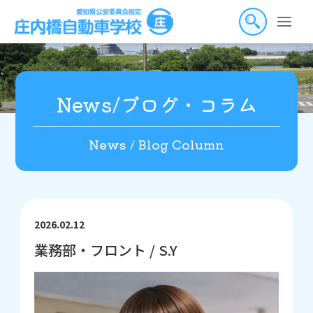
Skip
to
the
content
News/ブログ・コラム
News / Blog Column
2026.02.12
業務部・フロント / S.Y