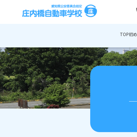
Skip
to
the
content
TOP
初