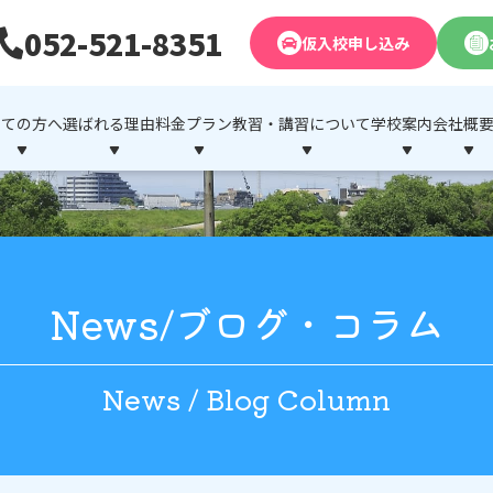
052-521-8351
仮入校申し込み
めての方へ
選ばれる理由
料金プラン
教習・講習について
学校案内
会社概
News/ブログ・コラム
News / Blog Column