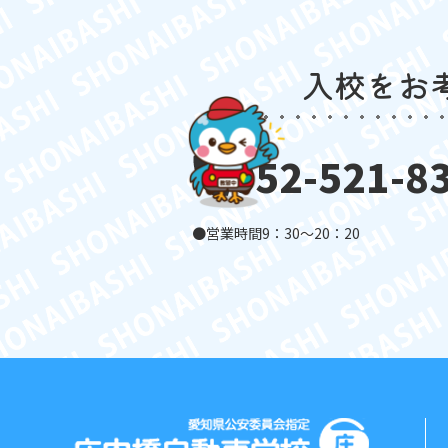
入校をお
052-521-8
営業時間
9：30〜20：20